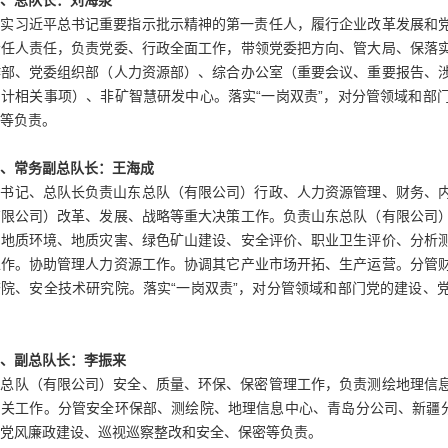
、总队长：刘海泉
落实习近平总书记重要指示批示精神的第一责任人，履行企业改革发展和
责任人责任，负责党委、行政全面工作，带领党委把方向、管大局、保落
作部、党委组织部（人力资源部）、综合办公室（重要会议、重要报告、
审计相关事项）、非矿智慧研发中心。落实
“一岗双责”，对分管领域和部
等负责。
、常务副总队长
：
王海成
委书记、总队长负责山东总队（有限公司）行政、人力资源管理、财务、
有限公司）改革、发展、战略等重大决策工作。负责山东总队（有限公司
、地质环境、地质灾害、绿色矿山建设、安全评价、职业卫生评价、分析
工作。协助管理人力资源工作。协调其它产业市场开拓、生产运营。分管
院、安全技术研究院。落实“一岗双责”，对分管领域和部门党的建设、
、副总队长
：
李振来
东总队（有限公司）安全、质量、环保、保密管理工作，负责测绘地理信
相关工作。分管安全环保部、测绘院、地理信息中心、青岛分公司、新疆
党风廉政建设、巡视巡察整改和安全、保密等负责。