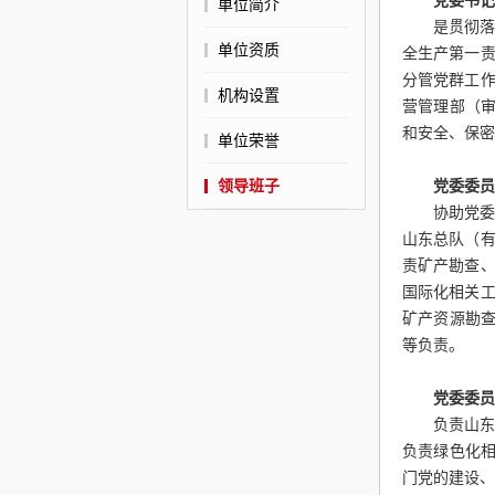
党委书记
单位简介
是贯彻
单位资质
全生产第一
分管党群工
机构设置
营管理部（
和安全、保密
单位荣誉
领导班子
党委委员
协助党
山东总队（
责矿产勘查
国际化相关
矿产资源勘查
等负责。
党委委员
负责山
负责绿色化
门党的建设、