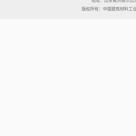
地址：山东省济南市山大北路3
版权所有：中国建筑材料工