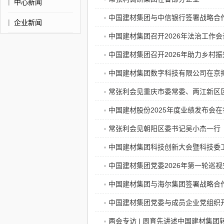
中心新闻
中国建材集团与中信银行签署战略合
企业新闻
中国建材集团召开2026年法治工作会
中国建材集团召开2026年助力乡村
中国建材集团数字科技有限公司在京
常张利会见重庆市委常委、两江新区
中国建材股份2025年度业绩发布会
常张利会见朝阳区委书记吴小杰一行
中国建材集团科技创新大会暨科技委
中国建材集团党委2026年第一轮巡
中国建材集团与海尔集团签署战略合
中国建材集团党委与成员企业党组织
两会专访 | 周育先讲述中国建材集团