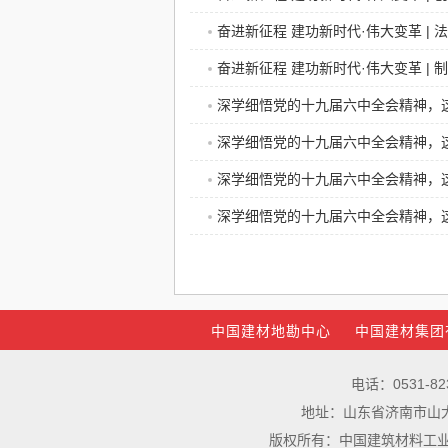
奋进新征程 建功新时代·伟大变革 |
奋进新征程 建功新时代·伟大变革 |
深学细悟党的十九届六中全会精神，
深学细悟党的十九届六中全会精神，
深学细悟党的十九届六中全会精神，
深学细悟党的十九届六中全会精神，
中国建材地勘中心
中国建材集团
电话：0531-82
地址：山东省济南市山大北路3
版权所有：中国建筑材料工