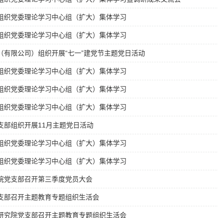
组织党委理论学习中心组（扩大）集体学习
组织党委理论学习中心组（扩大）集体学习
（有限公司）组织开展“七一”建党节主题党日活动
组织党委理论学习中心组（扩大）集体学习
组织党委理论学习中心组（扩大）集体学习
组织党委理论学习中心组（扩大）集体学习
支部组织开展11月主题党日活动
组织党委理论学习中心组（扩大）集体学习
组织党委理论学习中心组（扩大）集体学习
院党支部召开第三季度党员大会
支部召开主题教育专题组织生活会
研究院党支部召开主题教育专题组织生活会